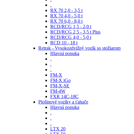
.
RX 70 2,0 - 3,5 t
RX 70 4,0 - 5,0 t
RX 70 6,0 - 8,0 t
RCD/RCG 1,5 - 2,0 t
RCD/RCG 2,5 - 3,5 t Plus
RCD/RCG 4,0 - 5,0 t
RCD 10 - 18 t
Retrak - Vysokozdvižný vozík so stožiarom
Hlavná ponuka
.
.
.
FM-X
FM-X iGo
FM-X-SE
FM-4W
FXR 14C-18C
Plošinové vozíky a ťahače
Hlavná ponuka
.
.
.
LTX 20