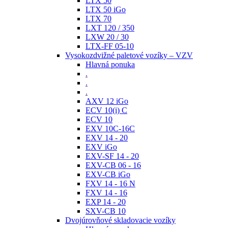
LTX 50
LTX 50 iGo
LTX 70
LXT 120 / 350
LXW 20 / 30
LTX-FF 05-10
Vysokozdvižné paletové vozíky – VZV
Hlavná ponuka
.
.
.
AXV 12 iGo
ECV 10(i) C
ECV 10
EXV 10C-16C
EXV 14 - 20
EXV iGo
EXV-SF 14 - 20
EXV-CB 06 - 16
EXV-CB iGo
FXV 14 - 16 N
FXV 14 - 16
EXP 14 - 20
SXV-CB 10
Dvojúrovňové skladovacie vozíky