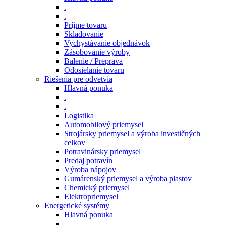
.
.
Príjme tovaru
Skladovanie
Vychystávanie objednávok
Zásobovanie výroby
Balenie / Preprava
Odosielanie tovaru
Riešenia pre odvetvia
Hlavná ponuka
.
.
Logistika
Automobilový priemysel
Strojársky priemysel a výroba investičných
celkov
Potravinársky priemysel
Predaj potravín
Výroba nápojov
Gumárenský priemysel a výroba plastov
Chemický priemysel
Elektropriemysel
Energetické systémy
Hlavná ponuka
.