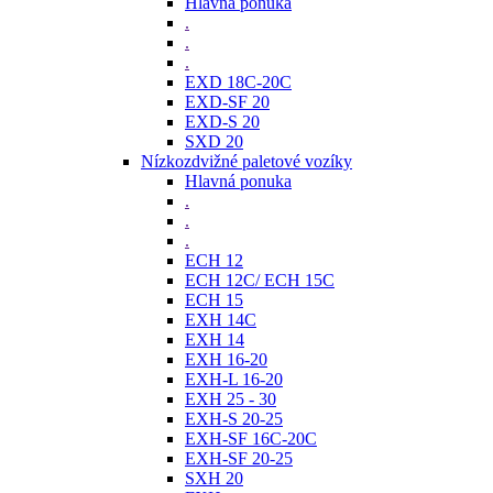
Hlavná ponuka
.
.
.
EXD 18C-20C
EXD-SF 20
EXD-S 20
SXD 20
Nízkozdvižné paletové vozíky
Hlavná ponuka
.
.
.
ECH 12
ECH 12C/ ECH 15C
ECH 15
EXH 14C
EXH 14
EXH 16-20
EXH-L 16-20
EXH 25 - 30
EXH-S 20-25
EXH-SF 16C-20C
EXH-SF 20-25
SXH 20