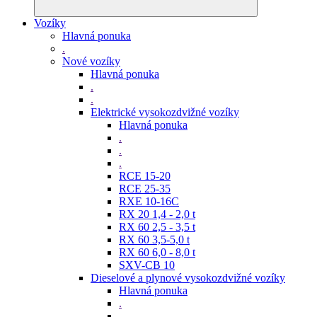
Vozíky
Hlavná ponuka
.
Nové vozíky
Hlavná ponuka
.
.
Elektrické vysokozdvižné vozíky
Hlavná ponuka
.
.
.
RCE 15-20
RCE 25-35
RXE 10-16C
RX 20 1,4 - 2,0 t
RX 60 2,5 - 3,5 t
RX 60 3,5-5,0 t
RX 60 6,0 - 8,0 t
SXV-CB 10
Dieselové a plynové vysokozdvižné vozíky
Hlavná ponuka
.
.