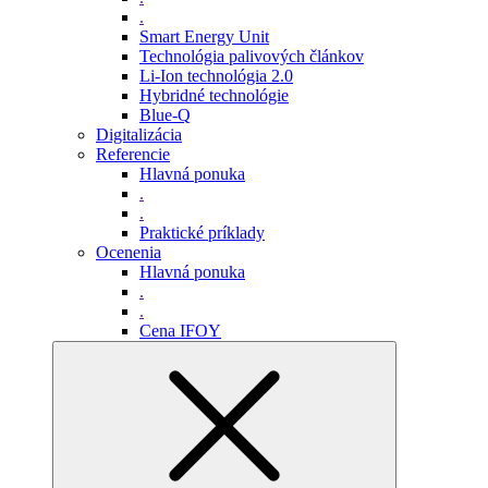
.
Smart Energy Unit
Technológia palivových článkov
Li-Ion technológia 2.0
Hybridné technológie
Blue-Q
Digitalizácia
Referencie
Hlavná ponuka
.
.
Praktické príklady
Ocenenia
Hlavná ponuka
.
.
Cena IFOY