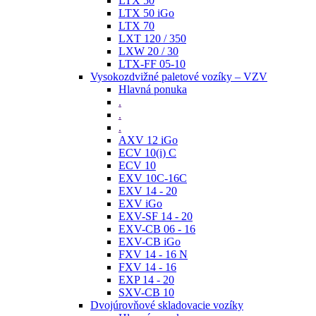
LTX 50
LTX 50 iGo
LTX 70
LXT 120 / 350
LXW 20 / 30
LTX-FF 05-10
Vysokozdvižné paletové vozíky – VZV
Hlavná ponuka
.
.
.
AXV 12 iGo
ECV 10(i) C
ECV 10
EXV 10C-16C
EXV 14 - 20
EXV iGo
EXV-SF 14 - 20
EXV-CB 06 - 16
EXV-CB iGo
FXV 14 - 16 N
FXV 14 - 16
EXP 14 - 20
SXV-CB 10
Dvojúrovňové skladovacie vozíky