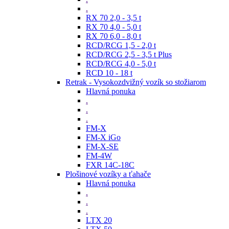
.
RX 70 2,0 - 3,5 t
RX 70 4,0 - 5,0 t
RX 70 6,0 - 8,0 t
RCD/RCG 1,5 - 2,0 t
RCD/RCG 2,5 - 3,5 t Plus
RCD/RCG 4,0 - 5,0 t
RCD 10 - 18 t
Retrak - Vysokozdvižný vozík so stožiarom
Hlavná ponuka
.
.
.
FM-X
FM-X iGo
FM-X-SE
FM-4W
FXR 14C-18C
Plošinové vozíky a ťahače
Hlavná ponuka
.
.
.
LTX 20