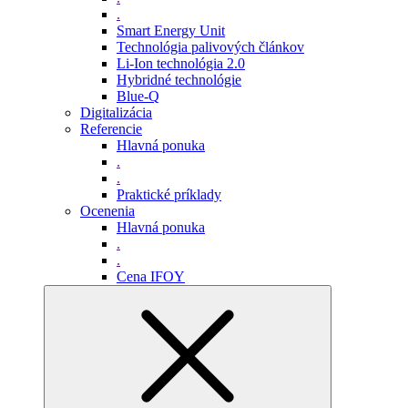
.
Smart Energy Unit
Technológia palivových článkov
Li-Ion technológia 2.0
Hybridné technológie
Blue-Q
Digitalizácia
Referencie
Hlavná ponuka
.
.
Praktické príklady
Ocenenia
Hlavná ponuka
.
.
Cena IFOY