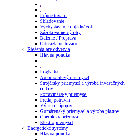
.
.
Príjme tovaru
Skladovanie
Vychystávanie objednávok
Zásobovanie výroby
Balenie / Preprava
Odosielanie tovaru
Riešenia pre odvetvia
Hlavná ponuka
.
.
Logistika
Automobilový priemysel
Strojársky priemysel a výroba investičných
celkov
Potravinársky priemysel
Predaj potravín
Výroba nápojov
Gumárenský priemysel a výroba plastov
Chemický priemysel
Elektropriemysel
Energetické systémy
Hlavná ponuka
.