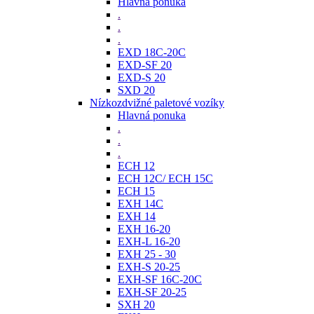
Hlavná ponuka
.
.
.
EXD 18C-20C
EXD-SF 20
EXD-S 20
SXD 20
Nízkozdvižné paletové vozíky
Hlavná ponuka
.
.
.
ECH 12
ECH 12C/ ECH 15C
ECH 15
EXH 14C
EXH 14
EXH 16-20
EXH-L 16-20
EXH 25 - 30
EXH-S 20-25
EXH-SF 16C-20C
EXH-SF 20-25
SXH 20