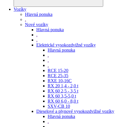
Vozíky
Hlavná ponuka
.
Nové vozíky
Hlavná ponuka
.
.
Elektrické vysokozdvižné vozíky
Hlavná ponuka
.
.
.
RCE 15-20
RCE 25-35
RXE 10-16C
RX 20 1,4 - 2,0 t
RX 60 2,5 - 3,5 t
RX 60 3,5-5,0 t
RX 60 6,0 - 8,0 t
SXV-CB 10
Dieselové a plynové vysokozdvižné vozíky
Hlavná ponuka
.
.