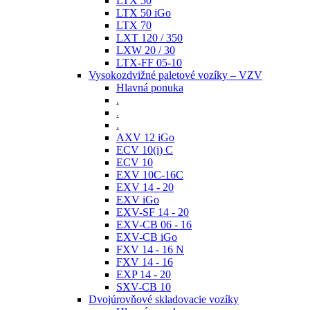
LTX 50
LTX 50 iGo
LTX 70
LXT 120 / 350
LXW 20 / 30
LTX-FF 05-10
Vysokozdvižné paletové vozíky – VZV
Hlavná ponuka
.
.
.
AXV 12 iGo
ECV 10(i) C
ECV 10
EXV 10C-16C
EXV 14 - 20
EXV iGo
EXV-SF 14 - 20
EXV-CB 06 - 16
EXV-CB iGo
FXV 14 - 16 N
FXV 14 - 16
EXP 14 - 20
SXV-CB 10
Dvojúrovňové skladovacie vozíky