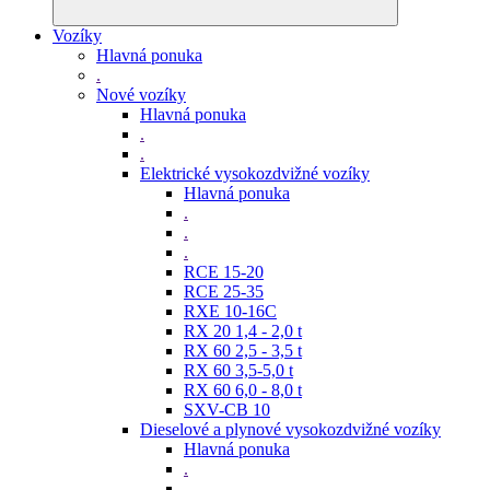
Vozíky
Hlavná ponuka
.
Nové vozíky
Hlavná ponuka
.
.
Elektrické vysokozdvižné vozíky
Hlavná ponuka
.
.
.
RCE 15-20
RCE 25-35
RXE 10-16C
RX 20 1,4 - 2,0 t
RX 60 2,5 - 3,5 t
RX 60 3,5-5,0 t
RX 60 6,0 - 8,0 t
SXV-CB 10
Dieselové a plynové vysokozdvižné vozíky
Hlavná ponuka
.
.