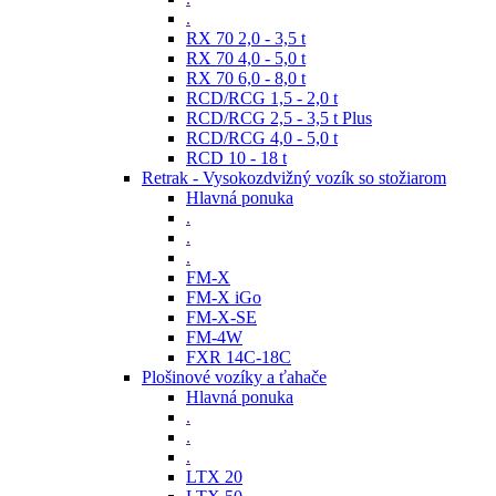
.
RX 70 2,0 - 3,5 t
RX 70 4,0 - 5,0 t
RX 70 6,0 - 8,0 t
RCD/RCG 1,5 - 2,0 t
RCD/RCG 2,5 - 3,5 t Plus
RCD/RCG 4,0 - 5,0 t
RCD 10 - 18 t
Retrak - Vysokozdvižný vozík so stožiarom
Hlavná ponuka
.
.
.
FM-X
FM-X iGo
FM-X-SE
FM-4W
FXR 14C-18C
Plošinové vozíky a ťahače
Hlavná ponuka
.
.
.
LTX 20