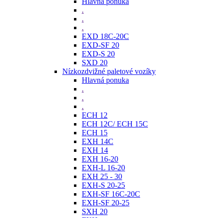
Hlavná ponuka
.
.
.
EXD 18C-20C
EXD-SF 20
EXD-S 20
SXD 20
Nízkozdvižné paletové vozíky
Hlavná ponuka
.
.
.
ECH 12
ECH 12C/ ECH 15C
ECH 15
EXH 14C
EXH 14
EXH 16-20
EXH-L 16-20
EXH 25 - 30
EXH-S 20-25
EXH-SF 16C-20C
EXH-SF 20-25
SXH 20