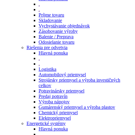
.
.
Príjme tovaru
Skladovanie
Vychystávanie objednávok
Zásobovanie výroby
Balenie / Preprava
Odosielanie tovaru
Riešenia pre odvetvia
Hlavná ponuka
.
.
Logistika
Automobilový priemysel
Strojársky priemysel a výroba investičných
celkov
Potravinársky priemysel
Predaj potravín
Výroba nápojov
Gumárenský priemysel a výroba plastov
Chemický priemysel
Elektropriemysel
Energetické systémy
Hlavná ponuka
.