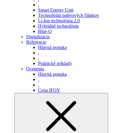
.
Smart Energy Unit
Technológia palivových článkov
Li-Ion technológia 2.0
Hybridné technológie
Blue-Q
Digitalizácia
Referencie
Hlavná ponuka
.
.
Praktické príklady
Ocenenia
Hlavná ponuka
.
.
Cena IFOY