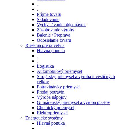
.
.
Príjme tovaru
Skladovanie
Vychystávanie objednávok
Zásobovanie výroby
Balenie / Preprava
Odosielanie tovaru
Riešenia pre odvetvia
Hlavná ponuka
.
.
Logistika
Automobilový priemysel
Strojársky priemysel a výroba investičných
celkov
Potravinársky priemysel
Predaj potravín
Výroba nápojov
Gumárenský priemysel a výroba plastov
Chemický priemysel
Elektropriemysel
Energetické systémy
Hlavná ponuka
.