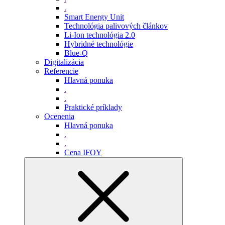
.
Smart Energy Unit
Technológia palivových článkov
Li-Ion technológia 2.0
Hybridné technológie
Blue-Q
Digitalizácia
Referencie
Hlavná ponuka
.
.
Praktické príklady
Ocenenia
Hlavná ponuka
.
.
Cena IFOY