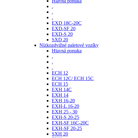
Hlavná ponuka
.
.
.
EXD 18C-20C
EXD-SF 20
EXD-S 20
SXD 20
Nízkozdvižné paletové vozíky
Hlavná ponuka
.
.
.
ECH 12
ECH 12C/ ECH 15C
ECH 15
EXH 14C
EXH 14
EXH 16-20
EXH-L 16-20
EXH 25 - 30
EXH-S 20-25
EXH-SF 16C-20C
EXH-SF 20-25
SXH 20