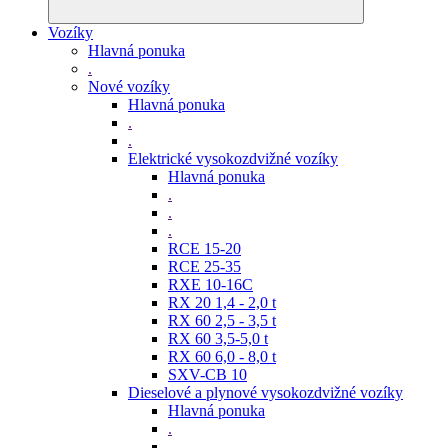
Vozíky
Hlavná ponuka
.
Nové vozíky
Hlavná ponuka
.
.
Elektrické vysokozdvižné vozíky
Hlavná ponuka
.
.
.
RCE 15-20
RCE 25-35
RXE 10-16C
RX 20 1,4 - 2,0 t
RX 60 2,5 - 3,5 t
RX 60 3,5-5,0 t
RX 60 6,0 - 8,0 t
SXV-CB 10
Dieselové a plynové vysokozdvižné vozíky
Hlavná ponuka
.
.