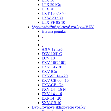
LTX 50
LTX 50 iGo
LTX 70
LXT 120 / 350
LXW 20 / 30
LTX-FF 05-10
Vysokozdvižné paletové vozíky – VZV
Hlavná ponuka
.
.
.
AXV 12 iGo
ECV 10(i) C
ECV 10
EXV 10C-16C
EXV 14 - 20
EXV iGo
EXV-SF 14 - 20
EXV-CB 06 - 16
EXV-CB iGo
FXV 14 - 16 N
FXV 14 - 16
EXP 14 - 20
SXV-CB 10
Dvojúrovňové skladovacie vozíky