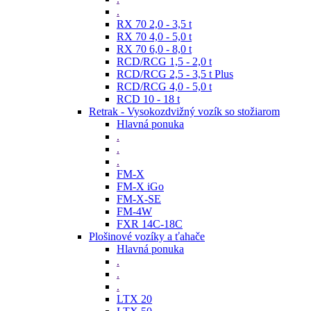
.
RX 70 2,0 - 3,5 t
RX 70 4,0 - 5,0 t
RX 70 6,0 - 8,0 t
RCD/RCG 1,5 - 2,0 t
RCD/RCG 2,5 - 3,5 t Plus
RCD/RCG 4,0 - 5,0 t
RCD 10 - 18 t
Retrak - Vysokozdvižný vozík so stožiarom
Hlavná ponuka
.
.
.
FM-X
FM-X iGo
FM-X-SE
FM-4W
FXR 14C-18C
Plošinové vozíky a ťahače
Hlavná ponuka
.
.
.
LTX 20