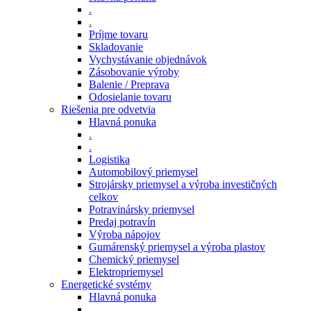
.
.
Príjme tovaru
Skladovanie
Vychystávanie objednávok
Zásobovanie výroby
Balenie / Preprava
Odosielanie tovaru
Riešenia pre odvetvia
Hlavná ponuka
.
.
Logistika
Automobilový priemysel
Strojársky priemysel a výroba investičných
celkov
Potravinársky priemysel
Predaj potravín
Výroba nápojov
Gumárenský priemysel a výroba plastov
Chemický priemysel
Elektropriemysel
Energetické systémy
Hlavná ponuka
.