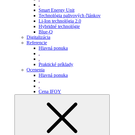
.
Smart Energy Unit
Technológia palivových článkov
Li-Ion technológia 2.0
Hybridné technológie
Blue-Q
Digitalizácia
Referencie
Hlavná ponuka
.
.
Praktické príklady
Ocenenia
Hlavná ponuka
.
.
Cena IFOY