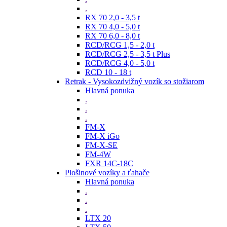
.
RX 70 2,0 - 3,5 t
RX 70 4,0 - 5,0 t
RX 70 6,0 - 8,0 t
RCD/RCG 1,5 - 2,0 t
RCD/RCG 2,5 - 3,5 t Plus
RCD/RCG 4,0 - 5,0 t
RCD 10 - 18 t
Retrak - Vysokozdvižný vozík so stožiarom
Hlavná ponuka
.
.
.
FM-X
FM-X iGo
FM-X-SE
FM-4W
FXR 14C-18C
Plošinové vozíky a ťahače
Hlavná ponuka
.
.
.
LTX 20