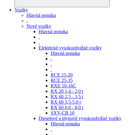
Vozíky
Hlavná ponuka
.
Nové vozíky
Hlavná ponuka
.
.
Elektrické vysokozdvižné vozíky
Hlavná ponuka
.
.
.
RCE 15-20
RCE 25-35
RXE 10-16C
RX 20 1,4 - 2,0 t
RX 60 2,5 - 3,5 t
RX 60 3,5-5,0 t
RX 60 6,0 - 8,0 t
SXV-CB 10
Dieselové a plynové vysokozdvižné vozíky
Hlavná ponuka
.
.