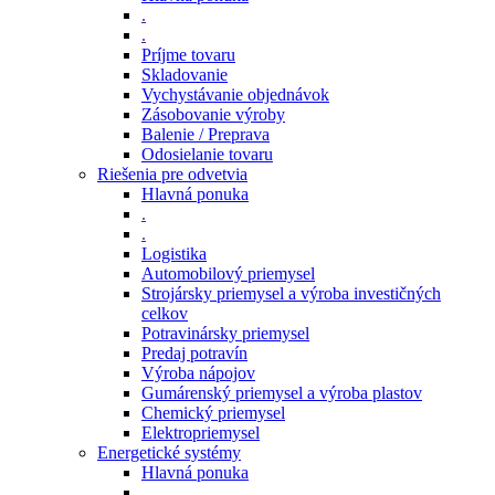
.
.
Príjme tovaru
Skladovanie
Vychystávanie objednávok
Zásobovanie výroby
Balenie / Preprava
Odosielanie tovaru
Riešenia pre odvetvia
Hlavná ponuka
.
.
Logistika
Automobilový priemysel
Strojársky priemysel a výroba investičných
celkov
Potravinársky priemysel
Predaj potravín
Výroba nápojov
Gumárenský priemysel a výroba plastov
Chemický priemysel
Elektropriemysel
Energetické systémy
Hlavná ponuka
.