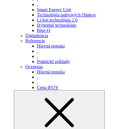
.
Smart Energy Unit
Technológia palivových článkov
Li-Ion technológia 2.0
Hybridné technológie
Blue-Q
Digitalizácia
Referencie
Hlavná ponuka
.
.
Praktické príklady
Ocenenia
Hlavná ponuka
.
.
Cena IFOY