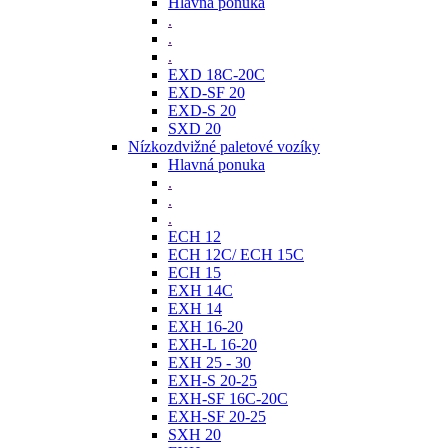
Hlavná ponuka
.
.
.
EXD 18C-20C
EXD-SF 20
EXD-S 20
SXD 20
Nízkozdvižné paletové vozíky
Hlavná ponuka
.
.
.
ECH 12
ECH 12C/ ECH 15C
ECH 15
EXH 14C
EXH 14
EXH 16-20
EXH-L 16-20
EXH 25 - 30
EXH-S 20-25
EXH-SF 16C-20C
EXH-SF 20-25
SXH 20