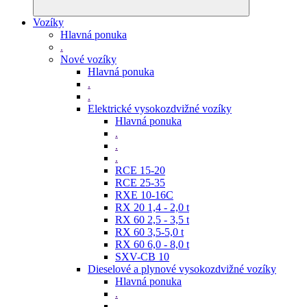
Vozíky
Hlavná ponuka
.
Nové vozíky
Hlavná ponuka
.
.
Elektrické vysokozdvižné vozíky
Hlavná ponuka
.
.
.
RCE 15-20
RCE 25-35
RXE 10-16C
RX 20 1,4 - 2,0 t
RX 60 2,5 - 3,5 t
RX 60 3,5-5,0 t
RX 60 6,0 - 8,0 t
SXV-CB 10
Dieselové a plynové vysokozdvižné vozíky
Hlavná ponuka
.
.