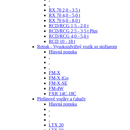
.
RX 70 2,0 - 3,5 t
RX 70 4,0 - 5,0 t
RX 70 6,0 - 8,0 t
RCD/RCG 1,5 - 2,0 t
RCD/RCG 2,5 - 3,5 t Plus
RCD/RCG 4,0 - 5,0 t
RCD 10 - 18 t
Retrak - Vysokozdvižný vozík so stožiarom
Hlavná ponuka
.
.
.
FM-X
FM-X iGo
FM-X-SE
FM-4W
FXR 14C-18C
Plošinové vozíky a ťahače
Hlavná ponuka
.
.
.
LTX 20