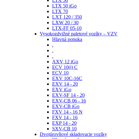
LTX 50
LTX 50 iGo
LTX 70
LXT 120 / 350
LXW 20 / 30
LTX-FF 05-10
Vysokozdvižné paletové vozíky – VZV
Hlavná ponuka
.
.
.
AXV 12 iGo
ECV 10(i) C
ECV 10
EXV 10C-16C
EXV 14 - 20
EXV iGo
EXV-SF 14 - 20
EXV-CB 06 - 16
EXV-CB iGo
FXV 14 - 16 N
FXV 14 - 16
EXP 14 - 20
SXV-CB 10
Dvojúrovňové skladovacie vozíky