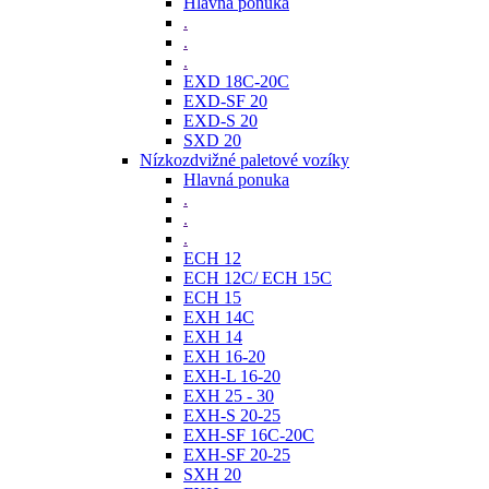
Hlavná ponuka
.
.
.
EXD 18C-20C
EXD-SF 20
EXD-S 20
SXD 20
Nízkozdvižné paletové vozíky
Hlavná ponuka
.
.
.
ECH 12
ECH 12C/ ECH 15C
ECH 15
EXH 14C
EXH 14
EXH 16-20
EXH-L 16-20
EXH 25 - 30
EXH-S 20-25
EXH-SF 16C-20C
EXH-SF 20-25
SXH 20