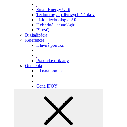
.
Smart Energy Unit
Technológia palivových článkov
Li-Ion technológia 2.0
Hybridné technológie
Blue-Q
Digitalizácia
Referencie
Hlavná ponuka
.
.
Praktické príklady
Ocenenia
Hlavná ponuka
.
.
Cena IFOY