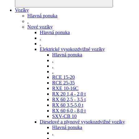
Vozíky
Hlavná ponuka
.
Nové vozíky
Hlavná ponuka
.
.
Elektrické vysokozdvižné vozíky
Hlavná ponuka
.
.
.
RCE 15-20
RCE 25-35
RXE 10-16C
RX 20 1,4 - 2,0 t
RX 60 2,5 - 3,5 t
RX 60 3,5-5,0 t
RX 60 6,0 - 8,0 t
SXV-CB 10
Dieselové a plynové vysokozdvižné vozíky
Hlavná ponuka
.
.