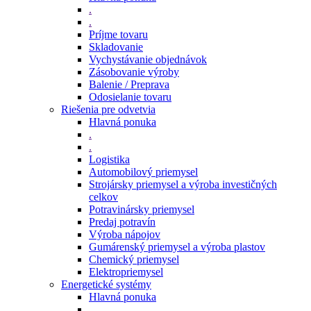
.
.
Príjme tovaru
Skladovanie
Vychystávanie objednávok
Zásobovanie výroby
Balenie / Preprava
Odosielanie tovaru
Riešenia pre odvetvia
Hlavná ponuka
.
.
Logistika
Automobilový priemysel
Strojársky priemysel a výroba investičných
celkov
Potravinársky priemysel
Predaj potravín
Výroba nápojov
Gumárenský priemysel a výroba plastov
Chemický priemysel
Elektropriemysel
Energetické systémy
Hlavná ponuka
.