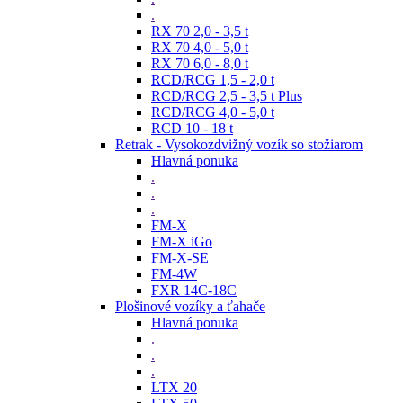
.
RX 70 2,0 - 3,5 t
RX 70 4,0 - 5,0 t
RX 70 6,0 - 8,0 t
RCD/RCG 1,5 - 2,0 t
RCD/RCG 2,5 - 3,5 t Plus
RCD/RCG 4,0 - 5,0 t
RCD 10 - 18 t
Retrak - Vysokozdvižný vozík so stožiarom
Hlavná ponuka
.
.
.
FM-X
FM-X iGo
FM-X-SE
FM-4W
FXR 14C-18C
Plošinové vozíky a ťahače
Hlavná ponuka
.
.
.
LTX 20