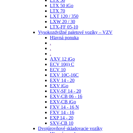
LTX 50
LTX 50 iGo
LTX 70
LXT 120 / 350
LXW 20 / 30
LTX-FF 05-10
Vysokozdvižné paletové vozíky – VZV
Hlavná ponuka
.
.
.
AXV 12 iGo
ECV 10(i) C
ECV 10
EXV 10C-16C
EXV 14 - 20
EXV iGo
EXV-SF 14 - 20
EXV-CB 06 - 16
EXV-CB iGo
FXV 14 - 16 N
FXV 14 - 16
EXP 14 - 20
SXV-CB 10
Dvojúrovňové skladovacie vozíky