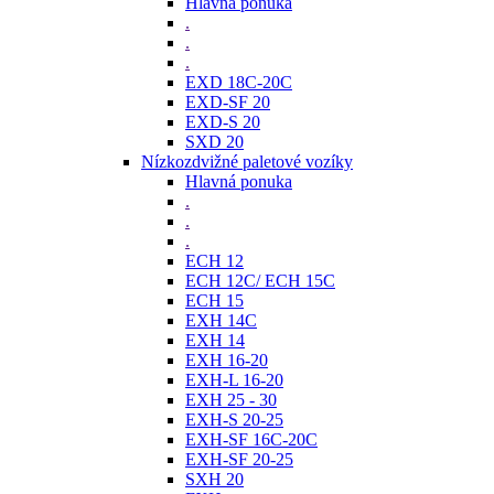
Hlavná ponuka
.
.
.
EXD 18C-20C
EXD-SF 20
EXD-S 20
SXD 20
Nízkozdvižné paletové vozíky
Hlavná ponuka
.
.
.
ECH 12
ECH 12C/ ECH 15C
ECH 15
EXH 14C
EXH 14
EXH 16-20
EXH-L 16-20
EXH 25 - 30
EXH-S 20-25
EXH-SF 16C-20C
EXH-SF 20-25
SXH 20