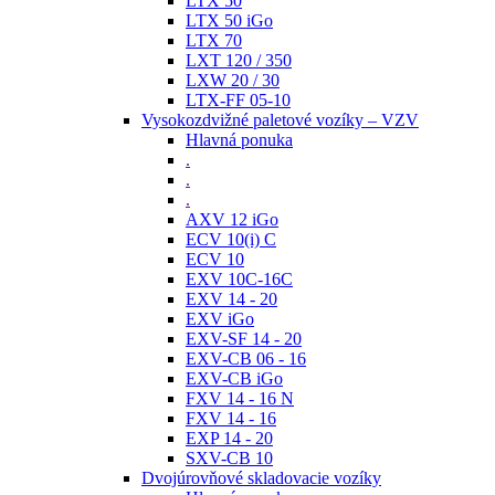
LTX 50
LTX 50 iGo
LTX 70
LXT 120 / 350
LXW 20 / 30
LTX-FF 05-10
Vysokozdvižné paletové vozíky – VZV
Hlavná ponuka
.
.
.
AXV 12 iGo
ECV 10(i) C
ECV 10
EXV 10C-16C
EXV 14 - 20
EXV iGo
EXV-SF 14 - 20
EXV-CB 06 - 16
EXV-CB iGo
FXV 14 - 16 N
FXV 14 - 16
EXP 14 - 20
SXV-CB 10
Dvojúrovňové skladovacie vozíky