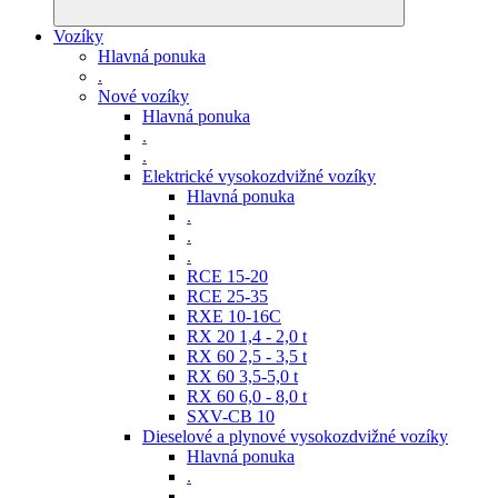
Vozíky
Hlavná ponuka
.
Nové vozíky
Hlavná ponuka
.
.
Elektrické vysokozdvižné vozíky
Hlavná ponuka
.
.
.
RCE 15-20
RCE 25-35
RXE 10-16C
RX 20 1,4 - 2,0 t
RX 60 2,5 - 3,5 t
RX 60 3,5-5,0 t
RX 60 6,0 - 8,0 t
SXV-CB 10
Dieselové a plynové vysokozdvižné vozíky
Hlavná ponuka
.
.