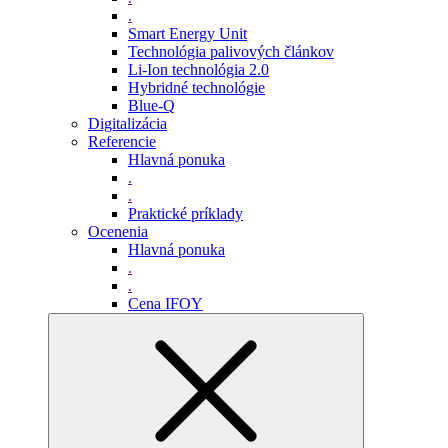
.
Smart Energy Unit
Technológia palivových článkov
Li-Ion technológia 2.0
Hybridné technológie
Blue-Q
Digitalizácia
Referencie
Hlavná ponuka
.
.
Praktické príklady
Ocenenia
Hlavná ponuka
.
.
Cena IFOY