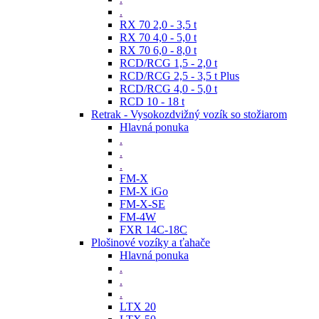
.
RX 70 2,0 - 3,5 t
RX 70 4,0 - 5,0 t
RX 70 6,0 - 8,0 t
RCD/RCG 1,5 - 2,0 t
RCD/RCG 2,5 - 3,5 t Plus
RCD/RCG 4,0 - 5,0 t
RCD 10 - 18 t
Retrak - Vysokozdvižný vozík so stožiarom
Hlavná ponuka
.
.
.
FM-X
FM-X iGo
FM-X-SE
FM-4W
FXR 14C-18C
Plošinové vozíky a ťahače
Hlavná ponuka
.
.
.
LTX 20