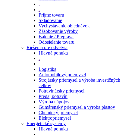
.
.
Príjme tovaru
Skladovanie
Vychystávanie objednávok
Zásobovanie výroby
Balenie / Preprava
Odosielanie tovaru
Riešenia pre odvetvia
Hlavná ponuka
.
.
Logistika
Automobilový priemysel
Strojársky priemysel a výroba investičných
celkov
Potravinársky priemysel
Predaj potravín
Výroba nápojov
Gumárenský priemysel a výroba plastov
Chemický priemysel
Elektropriemysel
Energetické systémy
Hlavná ponuka
.