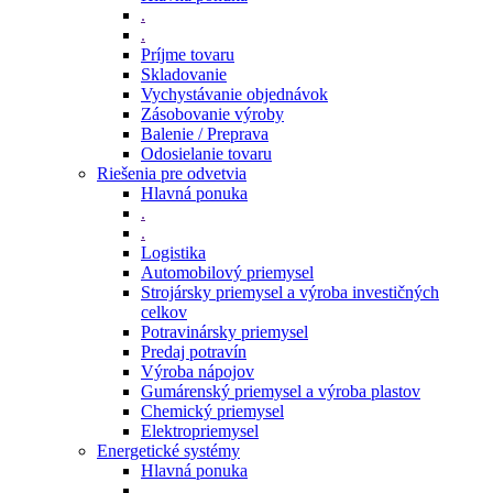
.
.
Príjme tovaru
Skladovanie
Vychystávanie objednávok
Zásobovanie výroby
Balenie / Preprava
Odosielanie tovaru
Riešenia pre odvetvia
Hlavná ponuka
.
.
Logistika
Automobilový priemysel
Strojársky priemysel a výroba investičných
celkov
Potravinársky priemysel
Predaj potravín
Výroba nápojov
Gumárenský priemysel a výroba plastov
Chemický priemysel
Elektropriemysel
Energetické systémy
Hlavná ponuka
.