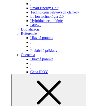
.
Smart Energy Unit
Technológia palivových článkov
Li-Ion technológia 2.0
Hybridné technológie
Blue-Q
Digitalizácia
Referencie
Hlavná ponuka
.
.
Praktické príklady
Ocenenia
Hlavná ponuka
.
.
Cena IFOY