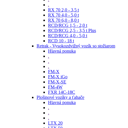
.
RX 70 2,0 - 3,5 t
RX 70 4,0 - 5,0 t
RX 70 6,0 - 8,0 t
RCD/RCG 1,5 - 2,0 t
RCD/RCG 2,5 - 3,5 t Plus
RCD/RCG 4,0 - 5,0 t
RCD 10 - 18 t
Retrak - Vysokozdvižný vozík so stožiarom
Hlavná ponuka
.
.
.
FM-X
FM-X iGo
FM-X-SE
FM-4W
FXR 14C-18C
Plošinové vozíky a ťahače
Hlavná ponuka
.
.
.
LTX 20