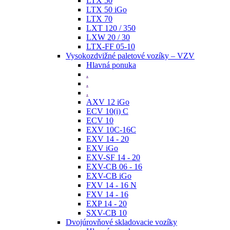
LTX 50
LTX 50 iGo
LTX 70
LXT 120 / 350
LXW 20 / 30
LTX-FF 05-10
Vysokozdvižné paletové vozíky – VZV
Hlavná ponuka
.
.
.
AXV 12 iGo
ECV 10(i) C
ECV 10
EXV 10C-16C
EXV 14 - 20
EXV iGo
EXV-SF 14 - 20
EXV-CB 06 - 16
EXV-CB iGo
FXV 14 - 16 N
FXV 14 - 16
EXP 14 - 20
SXV-CB 10
Dvojúrovňové skladovacie vozíky