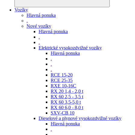
Vozíky
Hlavná ponuka
.
Nové vozíky
Hlavná ponuka
.
.
Elektrické vysokozdvižné vozíky
Hlavná ponuka
.
.
.
RCE 15-20
RCE 25-35
RXE 10-16C
RX 20 1,4 - 2,0 t
RX 60 2,5 - 3,5 t
RX 60 3,5-5,0 t
RX 60 6,0 - 8,0 t
SXV-CB 10
Dieselové a plynové vysokozdvižné vozíky
Hlavná ponuka
.
.