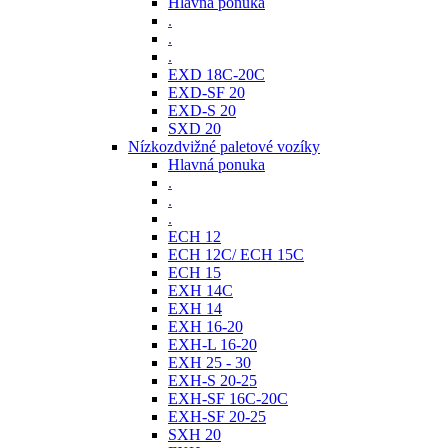
Hlavná ponuka
.
.
.
EXD 18C-20C
EXD-SF 20
EXD-S 20
SXD 20
Nízkozdvižné paletové vozíky
Hlavná ponuka
.
.
.
ECH 12
ECH 12C/ ECH 15C
ECH 15
EXH 14C
EXH 14
EXH 16-20
EXH-L 16-20
EXH 25 - 30
EXH-S 20-25
EXH-SF 16C-20C
EXH-SF 20-25
SXH 20