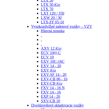
LTX 50
LTX 50 iGo
LTX 70
LXT 120 / 350
LXW 20 / 30
LTX-FF 05-10
Vysokozdvižné paletové vozíky – VZV
Hlavná ponuka
.
.
.
AXV 12 iGo
ECV 10(i) C
ECV 10
EXV 10C-16C
EXV 14 - 20
EXV iGo
EXV-SF 14 - 20
EXV-CB 06 - 16
EXV-CB iGo
FXV 14 - 16 N
FXV 14 - 16
EXP 14 - 20
SXV-CB 10
Dvojúrovňové skladovacie vozíky