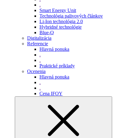
.
Smart Energy Unit
Technológia palivových článkov
Li-Ion technológia 2.0
Hybridné technológie
Blue-Q
Digitalizácia
Referencie
Hlavná ponuka
.
.
Praktické príklady
Ocenenia
Hlavná ponuka
.
.
Cena IFOY