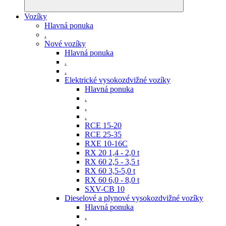
Vozíky
Hlavná ponuka
.
Nové vozíky
Hlavná ponuka
.
.
Elektrické vysokozdvižné vozíky
Hlavná ponuka
.
.
.
RCE 15-20
RCE 25-35
RXE 10-16C
RX 20 1,4 - 2,0 t
RX 60 2,5 - 3,5 t
RX 60 3,5-5,0 t
RX 60 6,0 - 8,0 t
SXV-CB 10
Dieselové a plynové vysokozdvižné vozíky
Hlavná ponuka
.
.