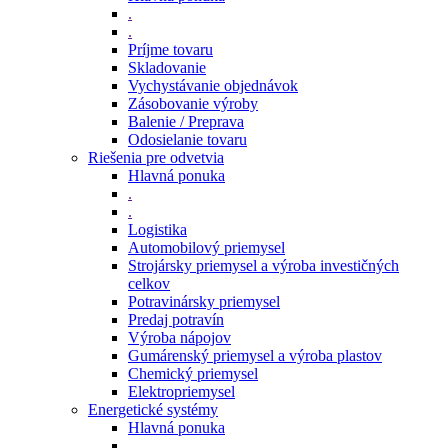
.
.
Príjme tovaru
Skladovanie
Vychystávanie objednávok
Zásobovanie výroby
Balenie / Preprava
Odosielanie tovaru
Riešenia pre odvetvia
Hlavná ponuka
.
.
Logistika
Automobilový priemysel
Strojársky priemysel a výroba investičných
celkov
Potravinársky priemysel
Predaj potravín
Výroba nápojov
Gumárenský priemysel a výroba plastov
Chemický priemysel
Elektropriemysel
Energetické systémy
Hlavná ponuka
.