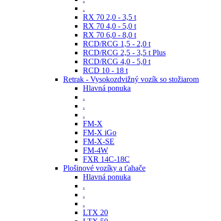
.
RX 70 2,0 - 3,5 t
RX 70 4,0 - 5,0 t
RX 70 6,0 - 8,0 t
RCD/RCG 1,5 - 2,0 t
RCD/RCG 2,5 - 3,5 t Plus
RCD/RCG 4,0 - 5,0 t
RCD 10 - 18 t
Retrak - Vysokozdvižný vozík so stožiarom
Hlavná ponuka
.
.
.
FM-X
FM-X iGo
FM-X-SE
FM-4W
FXR 14C-18C
Plošinové vozíky a ťahače
Hlavná ponuka
.
.
.
LTX 20