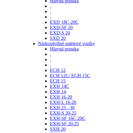
Hlavná ponuka
.
.
.
EXD 18C-20C
EXD-SF 20
EXD-S 20
SXD 20
Nízkozdvižné paletové vozíky
Hlavná ponuka
.
.
.
ECH 12
ECH 12C/ ECH 15C
ECH 15
EXH 14C
EXH 14
EXH 16-20
EXH-L 16-20
EXH 25 - 30
EXH-S 20-25
EXH-SF 16C-20C
EXH-SF 20-25
SXH 20