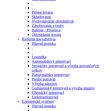
.
.
Príjme tovaru
Skladovanie
Vychystávanie objednávok
Zásobovanie výroby
Balenie / Preprava
Odosielanie tovaru
Riešenia pre odvetvia
Hlavná ponuka
.
.
Logistika
Automobilový priemysel
Strojársky priemysel a výroba investičných
celkov
Potravinársky priemysel
Predaj potravín
Výroba nápojov
Gumárenský priemysel a výroba plastov
Chemický priemysel
Elektropriemysel
Energetické systémy
Hlavná ponuka
.