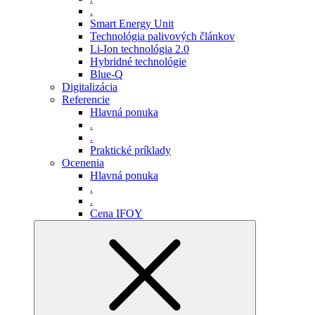
.
Smart Energy Unit
Technológia palivových článkov
Li-Ion technológia 2.0
Hybridné technológie
Blue-Q
Digitalizácia
Referencie
Hlavná ponuka
.
.
Praktické príklady
Ocenenia
Hlavná ponuka
.
.
Cena IFOY