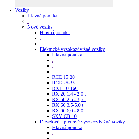
Vozíky
Hlavná ponuka
.
Nové vozíky
Hlavná ponuka
.
.
Elektrické vysokozdvižné vozíky
Hlavná ponuka
.
.
.
RCE 15-20
RCE 25-35
RXE 10-16C
RX 20 1,4 - 2,0 t
RX 60 2,5 - 3,5 t
RX 60 3,5-5,0 t
RX 60 6,0 - 8,0 t
SXV-CB 10
Dieselové a plynové vysokozdvižné vozíky
Hlavná ponuka
.
.