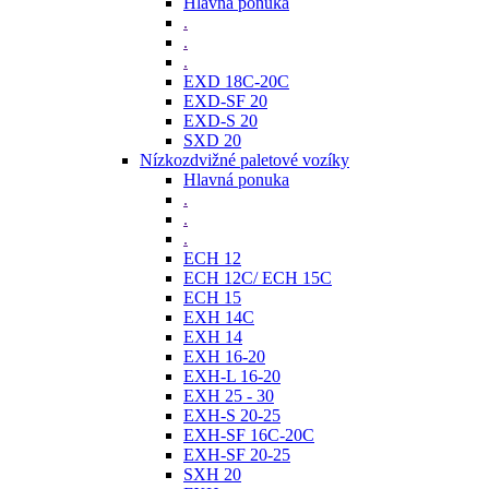
Hlavná ponuka
.
.
.
EXD 18C-20C
EXD-SF 20
EXD-S 20
SXD 20
Nízkozdvižné paletové vozíky
Hlavná ponuka
.
.
.
ECH 12
ECH 12C/ ECH 15C
ECH 15
EXH 14C
EXH 14
EXH 16-20
EXH-L 16-20
EXH 25 - 30
EXH-S 20-25
EXH-SF 16C-20C
EXH-SF 20-25
SXH 20