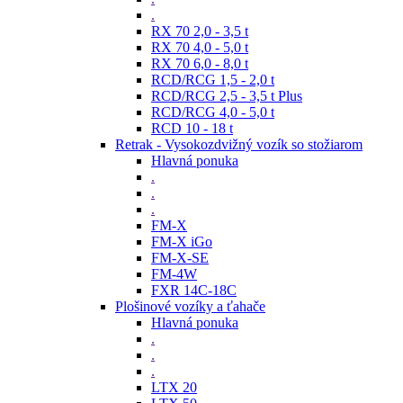
.
RX 70 2,0 - 3,5 t
RX 70 4,0 - 5,0 t
RX 70 6,0 - 8,0 t
RCD/RCG 1,5 - 2,0 t
RCD/RCG 2,5 - 3,5 t Plus
RCD/RCG 4,0 - 5,0 t
RCD 10 - 18 t
Retrak - Vysokozdvižný vozík so stožiarom
Hlavná ponuka
.
.
.
FM-X
FM-X iGo
FM-X-SE
FM-4W
FXR 14C-18C
Plošinové vozíky a ťahače
Hlavná ponuka
.
.
.
LTX 20