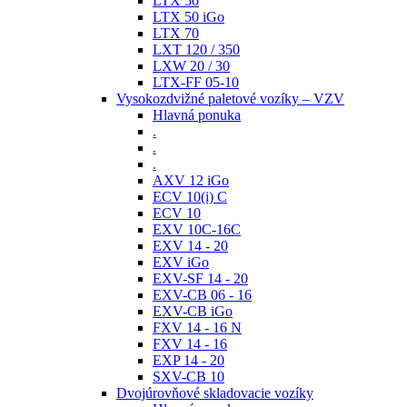
LTX 50
LTX 50 iGo
LTX 70
LXT 120 / 350
LXW 20 / 30
LTX-FF 05-10
Vysokozdvižné paletové vozíky – VZV
Hlavná ponuka
.
.
.
AXV 12 iGo
ECV 10(i) C
ECV 10
EXV 10C-16C
EXV 14 - 20
EXV iGo
EXV-SF 14 - 20
EXV-CB 06 - 16
EXV-CB iGo
FXV 14 - 16 N
FXV 14 - 16
EXP 14 - 20
SXV-CB 10
Dvojúrovňové skladovacie vozíky