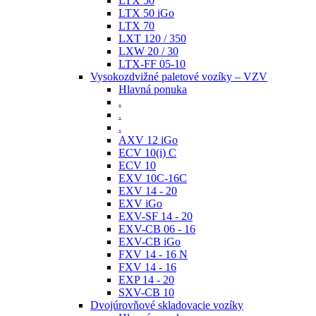
LTX 50
LTX 50 iGo
LTX 70
LXT 120 / 350
LXW 20 / 30
LTX-FF 05-10
Vysokozdvižné paletové vozíky – VZV
Hlavná ponuka
.
.
.
AXV 12 iGo
ECV 10(i) C
ECV 10
EXV 10C-16C
EXV 14 - 20
EXV iGo
EXV-SF 14 - 20
EXV-CB 06 - 16
EXV-CB iGo
FXV 14 - 16 N
FXV 14 - 16
EXP 14 - 20
SXV-CB 10
Dvojúrovňové skladovacie vozíky