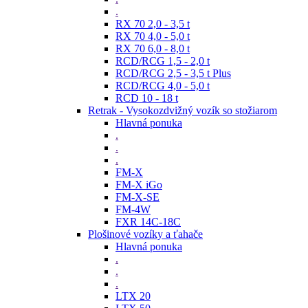
.
RX 70 2,0 - 3,5 t
RX 70 4,0 - 5,0 t
RX 70 6,0 - 8,0 t
RCD/RCG 1,5 - 2,0 t
RCD/RCG 2,5 - 3,5 t Plus
RCD/RCG 4,0 - 5,0 t
RCD 10 - 18 t
Retrak - Vysokozdvižný vozík so stožiarom
Hlavná ponuka
.
.
.
FM-X
FM-X iGo
FM-X-SE
FM-4W
FXR 14C-18C
Plošinové vozíky a ťahače
Hlavná ponuka
.
.
.
LTX 20