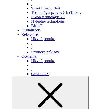
.
Smart Energy Unit
Technológia palivových článkov
Li-Ion technológia 2.0
Hybridné technológie
Blue-Q
Digitalizácia
Referencie
Hlavná ponuka
.
.
Praktické príklady
Ocenenia
Hlavná ponuka
.
.
Cena IFOY