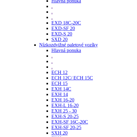
Hlavná ponuka
.
.
.
EXD 18C-20C
EXD-SF 20
EXD-S 20
SXD 20
Nízkozdvižné paletové vozíky
Hlavná ponuka
.
.
.
ECH 12
ECH 12C/ ECH 15C
ECH 15
EXH 14C
EXH 14
EXH 16-20
EXH-L 16-20
EXH 25 - 30
EXH-S 20-25
EXH-SF 16C-20C
EXH-SF 20-25
SXH 20