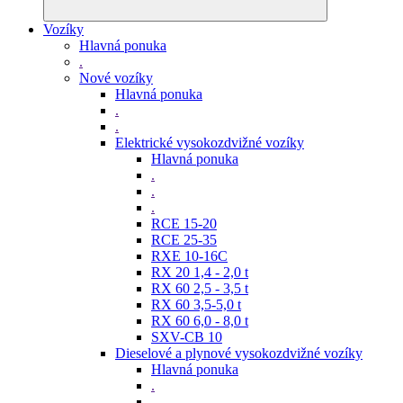
Vozíky
Hlavná ponuka
.
Nové vozíky
Hlavná ponuka
.
.
Elektrické vysokozdvižné vozíky
Hlavná ponuka
.
.
.
RCE 15-20
RCE 25-35
RXE 10-16C
RX 20 1,4 - 2,0 t
RX 60 2,5 - 3,5 t
RX 60 3,5-5,0 t
RX 60 6,0 - 8,0 t
SXV-CB 10
Dieselové a plynové vysokozdvižné vozíky
Hlavná ponuka
.
.