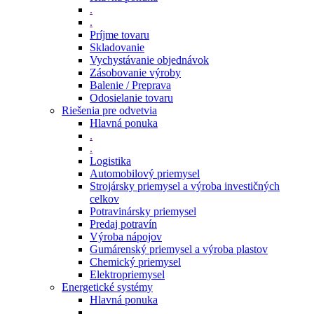
.
.
Príjme tovaru
Skladovanie
Vychystávanie objednávok
Zásobovanie výroby
Balenie / Preprava
Odosielanie tovaru
Riešenia pre odvetvia
Hlavná ponuka
.
.
Logistika
Automobilový priemysel
Strojársky priemysel a výroba investičných
celkov
Potravinársky priemysel
Predaj potravín
Výroba nápojov
Gumárenský priemysel a výroba plastov
Chemický priemysel
Elektropriemysel
Energetické systémy
Hlavná ponuka
.