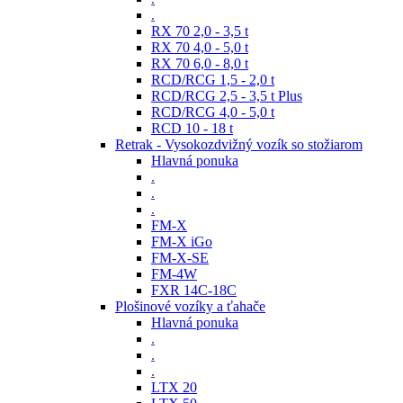
.
RX 70 2,0 - 3,5 t
RX 70 4,0 - 5,0 t
RX 70 6,0 - 8,0 t
RCD/RCG 1,5 - 2,0 t
RCD/RCG 2,5 - 3,5 t Plus
RCD/RCG 4,0 - 5,0 t
RCD 10 - 18 t
Retrak - Vysokozdvižný vozík so stožiarom
Hlavná ponuka
.
.
.
FM-X
FM-X iGo
FM-X-SE
FM-4W
FXR 14C-18C
Plošinové vozíky a ťahače
Hlavná ponuka
.
.
.
LTX 20