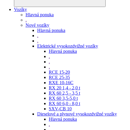
Vozíky
Hlavná ponuka
.
Nové vozíky
Hlavná ponuka
.
.
Elektrické vysokozdvižné vozíky
Hlavná ponuka
.
.
.
RCE 15-20
RCE 25-35
RXE 10-16C
RX 20 1,4 - 2,0 t
RX 60 2,5 - 3,5 t
RX 60 3,5-5,0 t
RX 60 6,0 - 8,0 t
SXV-CB 10
Dieselové a plynové vysokozdvižné vozíky
Hlavná ponuka
.
.