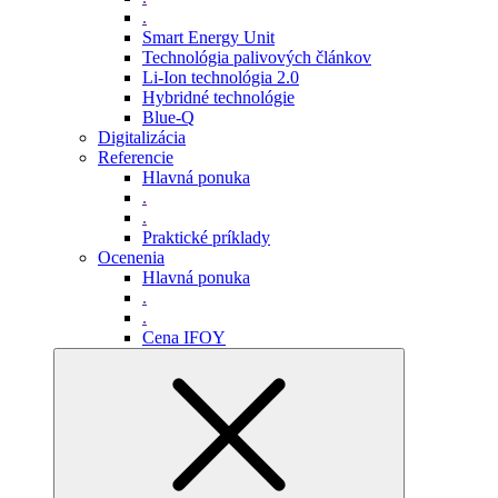
.
Smart Energy Unit
Technológia palivových článkov
Li-Ion technológia 2.0
Hybridné technológie
Blue-Q
Digitalizácia
Referencie
Hlavná ponuka
.
.
Praktické príklady
Ocenenia
Hlavná ponuka
.
.
Cena IFOY