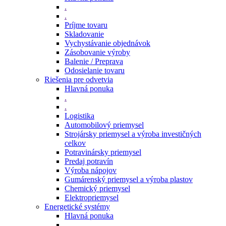
.
.
Príjme tovaru
Skladovanie
Vychystávanie objednávok
Zásobovanie výroby
Balenie / Preprava
Odosielanie tovaru
Riešenia pre odvetvia
Hlavná ponuka
.
.
Logistika
Automobilový priemysel
Strojársky priemysel a výroba investičných
celkov
Potravinársky priemysel
Predaj potravín
Výroba nápojov
Gumárenský priemysel a výroba plastov
Chemický priemysel
Elektropriemysel
Energetické systémy
Hlavná ponuka
.