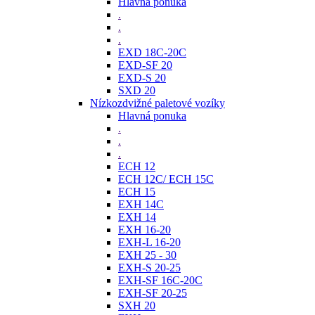
Hlavná ponuka
.
.
.
EXD 18C-20C
EXD-SF 20
EXD-S 20
SXD 20
Nízkozdvižné paletové vozíky
Hlavná ponuka
.
.
.
ECH 12
ECH 12C/ ECH 15C
ECH 15
EXH 14C
EXH 14
EXH 16-20
EXH-L 16-20
EXH 25 - 30
EXH-S 20-25
EXH-SF 16C-20C
EXH-SF 20-25
SXH 20