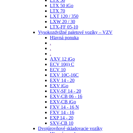
LTX 50
LTX 50 iGo
LTX 70
LXT 120 / 350
LXW 20 / 30
LTX-FF 05-10
Vysokozdvižné paletové vozíky – VZV
Hlavná ponuka
.
.
.
AXV 12 iGo
ECV 10(i) C
ECV 10
EXV 10C-16C
EXV 14 - 20
EXV iGo
EXV-SF 14 - 20
EXV-CB 06 - 16
EXV-CB iGo
FXV 14 - 16 N
FXV 14 - 16
EXP 14 - 20
SXV-CB 10
Dvojúrovňové skladovacie vozíky