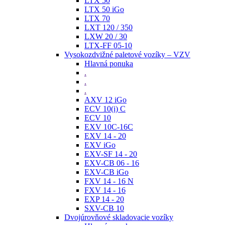
LTX 50
LTX 50 iGo
LTX 70
LXT 120 / 350
LXW 20 / 30
LTX-FF 05-10
Vysokozdvižné paletové vozíky – VZV
Hlavná ponuka
.
.
.
AXV 12 iGo
ECV 10(i) C
ECV 10
EXV 10C-16C
EXV 14 - 20
EXV iGo
EXV-SF 14 - 20
EXV-CB 06 - 16
EXV-CB iGo
FXV 14 - 16 N
FXV 14 - 16
EXP 14 - 20
SXV-CB 10
Dvojúrovňové skladovacie vozíky