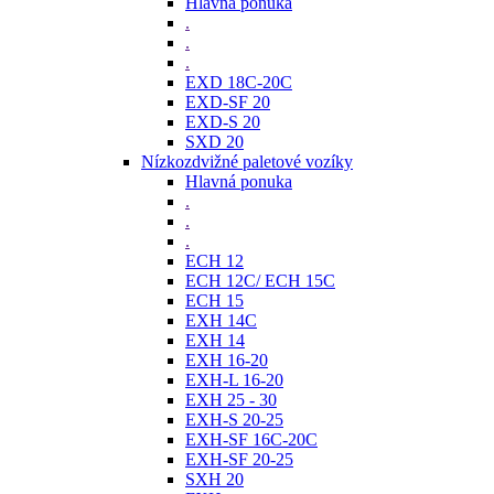
Hlavná ponuka
.
.
.
EXD 18C-20C
EXD-SF 20
EXD-S 20
SXD 20
Nízkozdvižné paletové vozíky
Hlavná ponuka
.
.
.
ECH 12
ECH 12C/ ECH 15C
ECH 15
EXH 14C
EXH 14
EXH 16-20
EXH-L 16-20
EXH 25 - 30
EXH-S 20-25
EXH-SF 16C-20C
EXH-SF 20-25
SXH 20