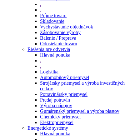
.
.
Príjme tovaru
Skladovanie
Vychystávanie objednávok
Zásobovanie výroby
Balenie / Preprava
Odosielanie tovaru
Riešenia pre odvetvia
Hlavná ponuka
.
.
Logistika
Automobilový priemysel
Strojársky priemysel a výroba investičných
celkov
Potravinársky priemysel
Predaj potravín
Výroba nápojov
Gumárenský priemysel a výroba plastov
Chemický priemysel
Elektropriemysel
Energetické systémy
Hlavná ponuka
.