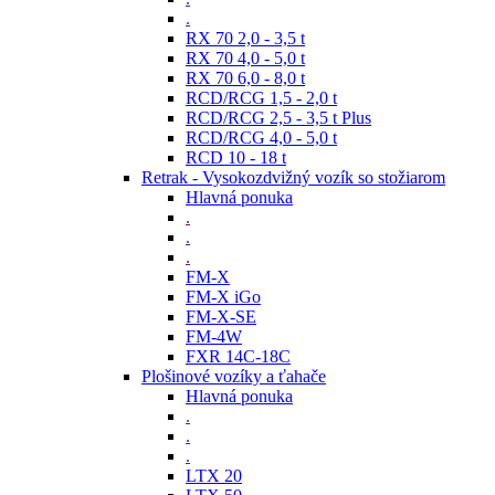
.
RX 70 2,0 - 3,5 t
RX 70 4,0 - 5,0 t
RX 70 6,0 - 8,0 t
RCD/RCG 1,5 - 2,0 t
RCD/RCG 2,5 - 3,5 t Plus
RCD/RCG 4,0 - 5,0 t
RCD 10 - 18 t
Retrak - Vysokozdvižný vozík so stožiarom
Hlavná ponuka
.
.
.
FM-X
FM-X iGo
FM-X-SE
FM-4W
FXR 14C-18C
Plošinové vozíky a ťahače
Hlavná ponuka
.
.
.
LTX 20