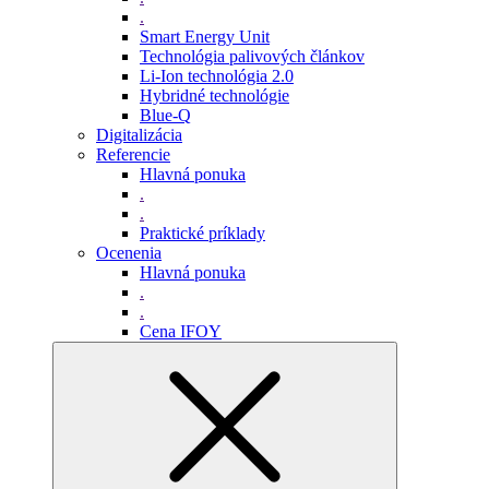
.
Smart Energy Unit
Technológia palivových článkov
Li-Ion technológia 2.0
Hybridné technológie
Blue-Q
Digitalizácia
Referencie
Hlavná ponuka
.
.
Praktické príklady
Ocenenia
Hlavná ponuka
.
.
Cena IFOY