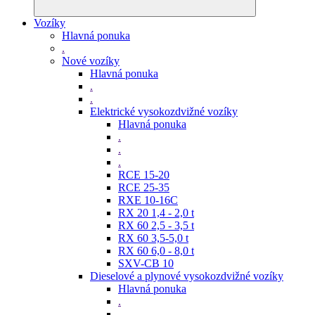
Vozíky
Hlavná ponuka
.
Nové vozíky
Hlavná ponuka
.
.
Elektrické vysokozdvižné vozíky
Hlavná ponuka
.
.
.
RCE 15-20
RCE 25-35
RXE 10-16C
RX 20 1,4 - 2,0 t
RX 60 2,5 - 3,5 t
RX 60 3,5-5,0 t
RX 60 6,0 - 8,0 t
SXV-CB 10
Dieselové a plynové vysokozdvižné vozíky
Hlavná ponuka
.
.