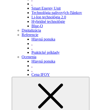
.
Smart Energy Unit
Technológia palivových článkov
Li-Ion technológia 2.0
Hybridné technológie
Blue-Q
Digitalizácia
Referencie
Hlavná ponuka
.
.
Praktické príklady
Ocenenia
Hlavná ponuka
.
.
Cena IFOY