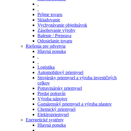
.
.
Príjme tovaru
Skladovanie
Vychystávanie objednávok
Zásobovanie výroby
Balenie / Preprava
Odosielanie tovaru
Riešenia pre odvetvia
Hlavná ponuka
.
.
Logistika
Automobilový priemysel
Strojársky priemysel a výroba investičných
celkov
Potravinársky priemysel
Predaj potravín
Výroba nápojov
Gumárenský priemysel a výroba plastov
Chemický priemysel
Elektropriemysel
Energetické systémy
Hlavná ponuka
.