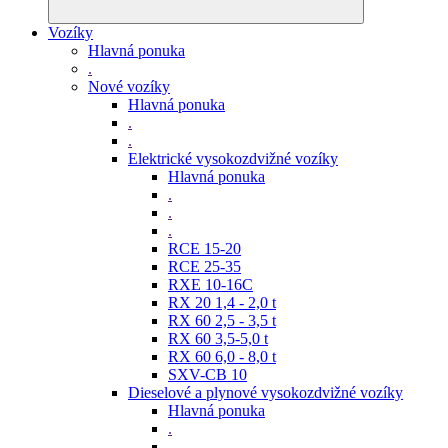
Vozíky
Hlavná ponuka
.
Nové vozíky
Hlavná ponuka
.
.
Elektrické vysokozdvižné vozíky
Hlavná ponuka
.
.
.
RCE 15-20
RCE 25-35
RXE 10-16C
RX 20 1,4 - 2,0 t
RX 60 2,5 - 3,5 t
RX 60 3,5-5,0 t
RX 60 6,0 - 8,0 t
SXV-CB 10
Dieselové a plynové vysokozdvižné vozíky
Hlavná ponuka
.
.