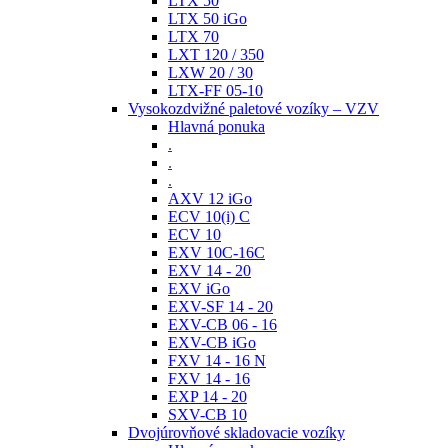
LTX 50
LTX 50 iGo
LTX 70
LXT 120 / 350
LXW 20 / 30
LTX-FF 05-10
Vysokozdvižné paletové vozíky – VZV
Hlavná ponuka
.
.
.
AXV 12 iGo
ECV 10(i) C
ECV 10
EXV 10C-16C
EXV 14 - 20
EXV iGo
EXV-SF 14 - 20
EXV-CB 06 - 16
EXV-CB iGo
FXV 14 - 16 N
FXV 14 - 16
EXP 14 - 20
SXV-CB 10
Dvojúrovňové skladovacie vozíky