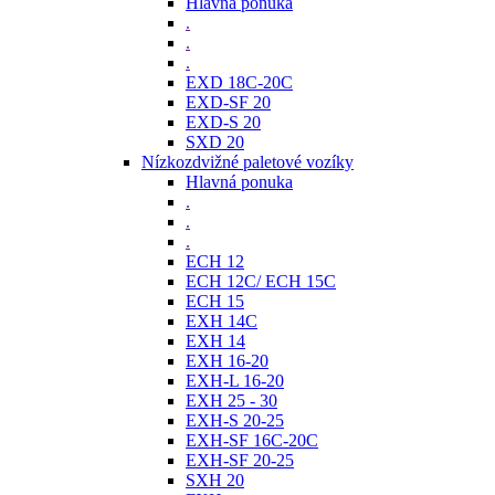
Hlavná ponuka
.
.
.
EXD 18C-20C
EXD-SF 20
EXD-S 20
SXD 20
Nízkozdvižné paletové vozíky
Hlavná ponuka
.
.
.
ECH 12
ECH 12C/ ECH 15C
ECH 15
EXH 14C
EXH 14
EXH 16-20
EXH-L 16-20
EXH 25 - 30
EXH-S 20-25
EXH-SF 16C-20C
EXH-SF 20-25
SXH 20