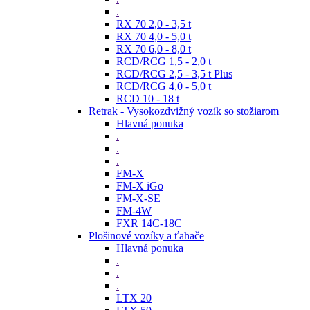
.
RX 70 2,0 - 3,5 t
RX 70 4,0 - 5,0 t
RX 70 6,0 - 8,0 t
RCD/RCG 1,5 - 2,0 t
RCD/RCG 2,5 - 3,5 t Plus
RCD/RCG 4,0 - 5,0 t
RCD 10 - 18 t
Retrak - Vysokozdvižný vozík so stožiarom
Hlavná ponuka
.
.
.
FM-X
FM-X iGo
FM-X-SE
FM-4W
FXR 14C-18C
Plošinové vozíky a ťahače
Hlavná ponuka
.
.
.
LTX 20