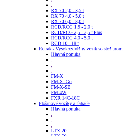
.
RX 70 2,0 - 3,5 t
RX 70 4,0 - 5,0 t
RX 70 6,0 - 8,0 t
RCD/RCG 1,5 - 2,0 t
RCD/RCG 2,5 - 3,5 t Plus
RCD/RCG 4,0 - 5,0 t
RCD 10 - 18 t
Retrak - Vysokozdvižný vozík so stožiarom
Hlavná ponuka
.
.
.
FM-X
FM-X iGo
FM-X-SE
FM-4W
FXR 14C-18C
Plošinové vozíky a ťahače
Hlavná ponuka
.
.
.
LTX 20