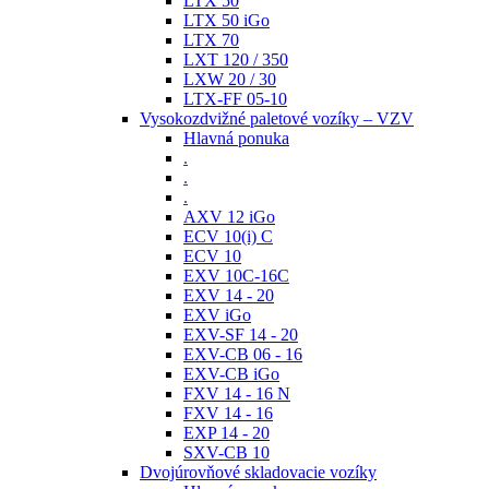
LTX 50
LTX 50 iGo
LTX 70
LXT 120 / 350
LXW 20 / 30
LTX-FF 05-10
Vysokozdvižné paletové vozíky – VZV
Hlavná ponuka
.
.
.
AXV 12 iGo
ECV 10(i) C
ECV 10
EXV 10C-16C
EXV 14 - 20
EXV iGo
EXV-SF 14 - 20
EXV-CB 06 - 16
EXV-CB iGo
FXV 14 - 16 N
FXV 14 - 16
EXP 14 - 20
SXV-CB 10
Dvojúrovňové skladovacie vozíky