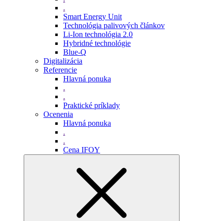
.
Smart Energy Unit
Technológia palivových článkov
Li-Ion technológia 2.0
Hybridné technológie
Blue-Q
Digitalizácia
Referencie
Hlavná ponuka
.
.
Praktické príklady
Ocenenia
Hlavná ponuka
.
.
Cena IFOY