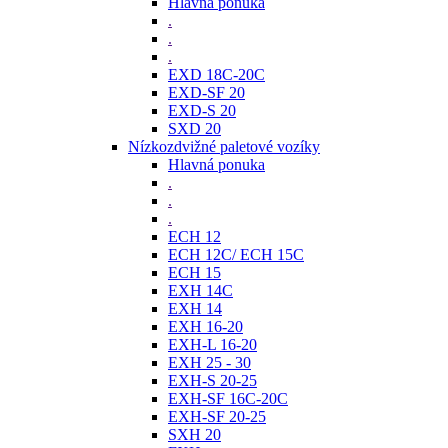
Hlavná ponuka
.
.
.
EXD 18C-20C
EXD-SF 20
EXD-S 20
SXD 20
Nízkozdvižné paletové vozíky
Hlavná ponuka
.
.
.
ECH 12
ECH 12C/ ECH 15C
ECH 15
EXH 14C
EXH 14
EXH 16-20
EXH-L 16-20
EXH 25 - 30
EXH-S 20-25
EXH-SF 16C-20C
EXH-SF 20-25
SXH 20