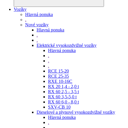
Vozíky
Hlavná ponuka
.
Nové vozíky
Hlavná ponuka
.
.
Elektrické vysokozdvižné vozíky
Hlavná ponuka
.
.
.
RCE 15-20
RCE 25-35
RXE 10-16C
RX 20 1,4 - 2,0 t
RX 60 2,5 - 3,5 t
RX 60 3,5-5,0 t
RX 60 6,0 - 8,0 t
SXV-CB 10
Dieselové a plynové vysokozdvižné vozíky
Hlavná ponuka
.
.