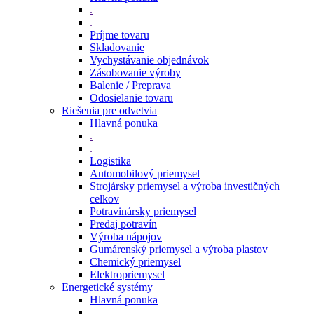
.
.
Príjme tovaru
Skladovanie
Vychystávanie objednávok
Zásobovanie výroby
Balenie / Preprava
Odosielanie tovaru
Riešenia pre odvetvia
Hlavná ponuka
.
.
Logistika
Automobilový priemysel
Strojársky priemysel a výroba investičných
celkov
Potravinársky priemysel
Predaj potravín
Výroba nápojov
Gumárenský priemysel a výroba plastov
Chemický priemysel
Elektropriemysel
Energetické systémy
Hlavná ponuka
.