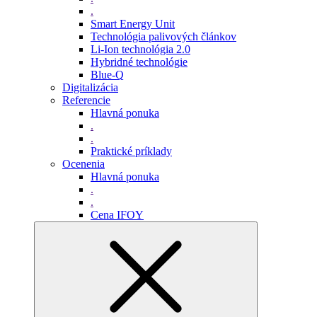
.
Smart Energy Unit
Technológia palivových článkov
Li-Ion technológia 2.0
Hybridné technológie
Blue-Q
Digitalizácia
Referencie
Hlavná ponuka
.
.
Praktické príklady
Ocenenia
Hlavná ponuka
.
.
Cena IFOY