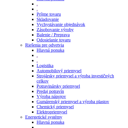
.
.
Príjme tovaru
Skladovanie
Vychystávanie objednávok
Zásobovanie výroby
Balenie / Preprava
Odosielanie tovaru
Riešenia pre odvetvia
Hlavná ponuka
.
.
Logistika
Automobilový priemysel
Strojársky priemysel a výroba investičných
celkov
Potravinársky priemysel
Predaj potravín
Výroba nápojov
Gumárenský priemysel a výroba plastov
Chemický priemysel
Elektropriemysel
Energetické systémy
Hlavná ponuka
.