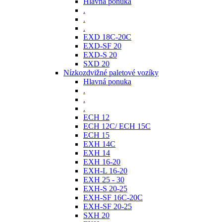
Hlavná ponuka
.
.
.
EXD 18C-20C
EXD-SF 20
EXD-S 20
SXD 20
Nízkozdvižné paletové vozíky
Hlavná ponuka
.
.
.
ECH 12
ECH 12C/ ECH 15C
ECH 15
EXH 14C
EXH 14
EXH 16-20
EXH-L 16-20
EXH 25 - 30
EXH-S 20-25
EXH-SF 16C-20C
EXH-SF 20-25
SXH 20