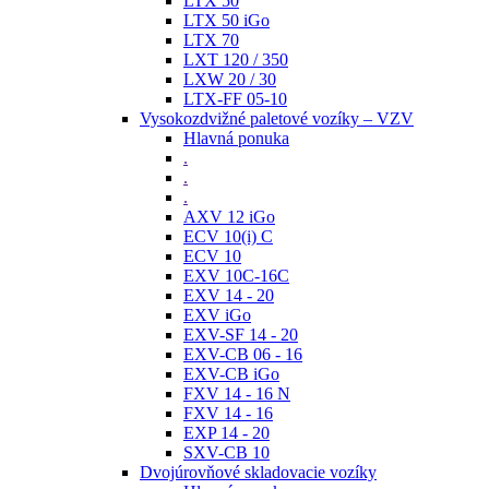
LTX 50
LTX 50 iGo
LTX 70
LXT 120 / 350
LXW 20 / 30
LTX-FF 05-10
Vysokozdvižné paletové vozíky – VZV
Hlavná ponuka
.
.
.
AXV 12 iGo
ECV 10(i) C
ECV 10
EXV 10C-16C
EXV 14 - 20
EXV iGo
EXV-SF 14 - 20
EXV-CB 06 - 16
EXV-CB iGo
FXV 14 - 16 N
FXV 14 - 16
EXP 14 - 20
SXV-CB 10
Dvojúrovňové skladovacie vozíky