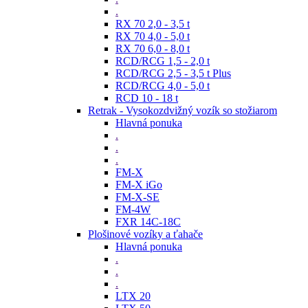
.
RX 70 2,0 - 3,5 t
RX 70 4,0 - 5,0 t
RX 70 6,0 - 8,0 t
RCD/RCG 1,5 - 2,0 t
RCD/RCG 2,5 - 3,5 t Plus
RCD/RCG 4,0 - 5,0 t
RCD 10 - 18 t
Retrak - Vysokozdvižný vozík so stožiarom
Hlavná ponuka
.
.
.
FM-X
FM-X iGo
FM-X-SE
FM-4W
FXR 14C-18C
Plošinové vozíky a ťahače
Hlavná ponuka
.
.
.
LTX 20