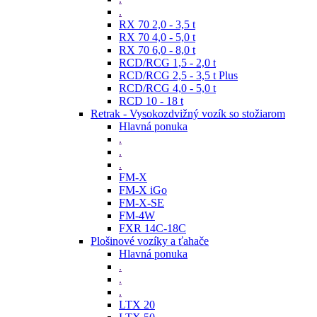
.
RX 70 2,0 - 3,5 t
RX 70 4,0 - 5,0 t
RX 70 6,0 - 8,0 t
RCD/RCG 1,5 - 2,0 t
RCD/RCG 2,5 - 3,5 t Plus
RCD/RCG 4,0 - 5,0 t
RCD 10 - 18 t
Retrak - Vysokozdvižný vozík so stožiarom
Hlavná ponuka
.
.
.
FM-X
FM-X iGo
FM-X-SE
FM-4W
FXR 14C-18C
Plošinové vozíky a ťahače
Hlavná ponuka
.
.
.
LTX 20