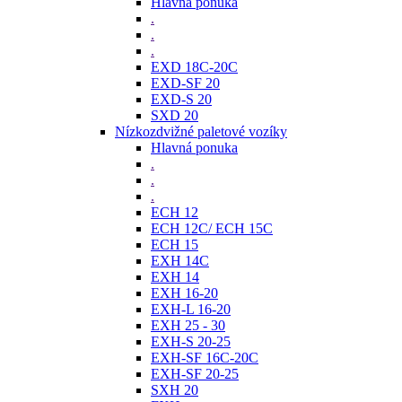
Hlavná ponuka
.
.
.
EXD 18C-20C
EXD-SF 20
EXD-S 20
SXD 20
Nízkozdvižné paletové vozíky
Hlavná ponuka
.
.
.
ECH 12
ECH 12C/ ECH 15C
ECH 15
EXH 14C
EXH 14
EXH 16-20
EXH-L 16-20
EXH 25 - 30
EXH-S 20-25
EXH-SF 16C-20C
EXH-SF 20-25
SXH 20