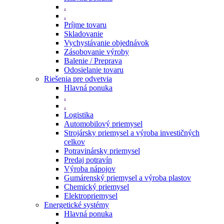
.
.
Príjme tovaru
Skladovanie
Vychystávanie objednávok
Zásobovanie výroby
Balenie / Preprava
Odosielanie tovaru
Riešenia pre odvetvia
Hlavná ponuka
.
.
Logistika
Automobilový priemysel
Strojársky priemysel a výroba investičných
celkov
Potravinársky priemysel
Predaj potravín
Výroba nápojov
Gumárenský priemysel a výroba plastov
Chemický priemysel
Elektropriemysel
Energetické systémy
Hlavná ponuka
.