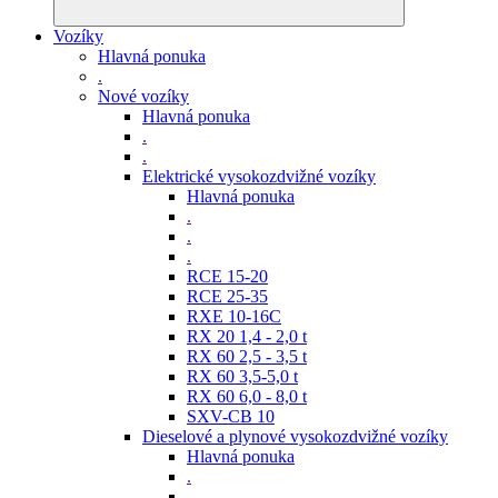
Vozíky
Hlavná ponuka
.
Nové vozíky
Hlavná ponuka
.
.
Elektrické vysokozdvižné vozíky
Hlavná ponuka
.
.
.
RCE 15-20
RCE 25-35
RXE 10-16C
RX 20 1,4 - 2,0 t
RX 60 2,5 - 3,5 t
RX 60 3,5-5,0 t
RX 60 6,0 - 8,0 t
SXV-CB 10
Dieselové a plynové vysokozdvižné vozíky
Hlavná ponuka
.
.