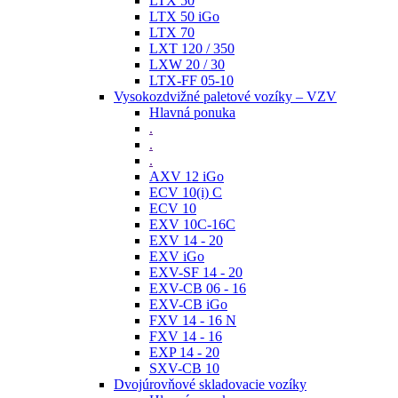
LTX 50
LTX 50 iGo
LTX 70
LXT 120 / 350
LXW 20 / 30
LTX-FF 05-10
Vysokozdvižné paletové vozíky – VZV
Hlavná ponuka
.
.
.
AXV 12 iGo
ECV 10(i) C
ECV 10
EXV 10C-16C
EXV 14 - 20
EXV iGo
EXV-SF 14 - 20
EXV-CB 06 - 16
EXV-CB iGo
FXV 14 - 16 N
FXV 14 - 16
EXP 14 - 20
SXV-CB 10
Dvojúrovňové skladovacie vozíky