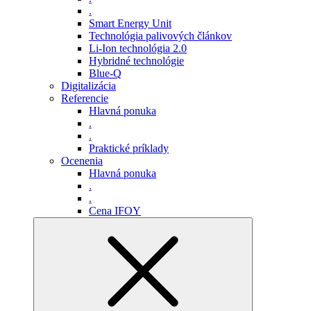
.
Smart Energy Unit
Technológia palivových článkov
Li-Ion technológia 2.0
Hybridné technológie
Blue-Q
Digitalizácia
Referencie
Hlavná ponuka
.
.
Praktické príklady
Ocenenia
Hlavná ponuka
.
.
Cena IFOY