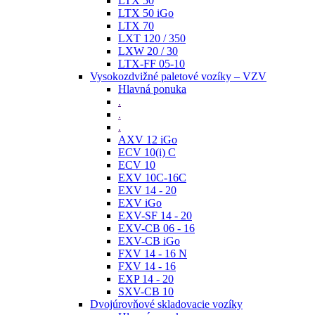
LTX 50
LTX 50 iGo
LTX 70
LXT 120 / 350
LXW 20 / 30
LTX-FF 05-10
Vysokozdvižné paletové vozíky – VZV
Hlavná ponuka
.
.
.
AXV 12 iGo
ECV 10(i) C
ECV 10
EXV 10C-16C
EXV 14 - 20
EXV iGo
EXV-SF 14 - 20
EXV-CB 06 - 16
EXV-CB iGo
FXV 14 - 16 N
FXV 14 - 16
EXP 14 - 20
SXV-CB 10
Dvojúrovňové skladovacie vozíky