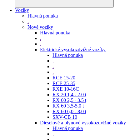
Vozíky
Hlavná ponuka
.
Nové vozíky
Hlavná ponuka
.
.
Elektrické vysokozdvižné vozíky
Hlavná ponuka
.
.
.
RCE 15-20
RCE 25-35
RXE 10-16C
RX 20 1,4 - 2,0 t
RX 60 2,5 - 3,5 t
RX 60 3,5-5,0 t
RX 60 6,0 - 8,0 t
SXV-CB 10
Dieselové a plynové vysokozdvižné vozíky
Hlavná ponuka
.
.