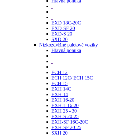
Hlavná ponuka
.
.
.
EXD 18C-20C
EXD-SF 20
EXD-S 20
SXD 20
Nízkozdvižné paletové vozíky
Hlavná ponuka
.
.
.
ECH 12
ECH 12C/ ECH 15C
ECH 15
EXH 14C
EXH 14
EXH 16-20
EXH-L 16-20
EXH 25 - 30
EXH-S 20-25
EXH-SF 16C-20C
EXH-SF 20-25
SXH 20