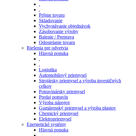
.
.
Príjme tovaru
Skladovanie
Vychystávanie objednávok
Zásobovanie výroby
Balenie / Preprava
Odosielanie tovaru
Riešenia pre odvetvia
Hlavná ponuka
.
.
Logistika
Automobilový priemysel
Strojársky priemysel a výroba investičných
celkov
Potravinársky priemysel
Predaj potravín
Výroba nápojov
Gumárenský priemysel a výroba plastov
Chemický priemysel
Elektropriemysel
Energetické systémy
Hlavná ponuka
.