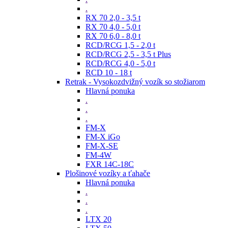
.
RX 70 2,0 - 3,5 t
RX 70 4,0 - 5,0 t
RX 70 6,0 - 8,0 t
RCD/RCG 1,5 - 2,0 t
RCD/RCG 2,5 - 3,5 t Plus
RCD/RCG 4,0 - 5,0 t
RCD 10 - 18 t
Retrak - Vysokozdvižný vozík so stožiarom
Hlavná ponuka
.
.
.
FM-X
FM-X iGo
FM-X-SE
FM-4W
FXR 14C-18C
Plošinové vozíky a ťahače
Hlavná ponuka
.
.
.
LTX 20