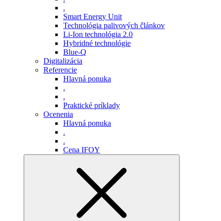
.
Smart Energy Unit
Technológia palivových článkov
Li-Ion technológia 2.0
Hybridné technológie
Blue-Q
Digitalizácia
Referencie
Hlavná ponuka
.
.
Praktické príklady
Ocenenia
Hlavná ponuka
.
.
Cena IFOY