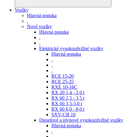
Vozíky
Hlavná ponuka
.
Nové vozíky
Hlavná ponuka
.
.
Elektrické vysokozdvižné vozíky
Hlavná ponuka
.
.
.
RCE 15-20
RCE 25-35
RXE 10-16C
RX 20 1,4 - 2,0 t
RX 60 2,5 - 3,5 t
RX 60 3,5-5,0 t
RX 60 6,0 - 8,0 t
SXV-CB 10
Dieselové a plynové vysokozdvižné vozíky
Hlavná ponuka
.
.