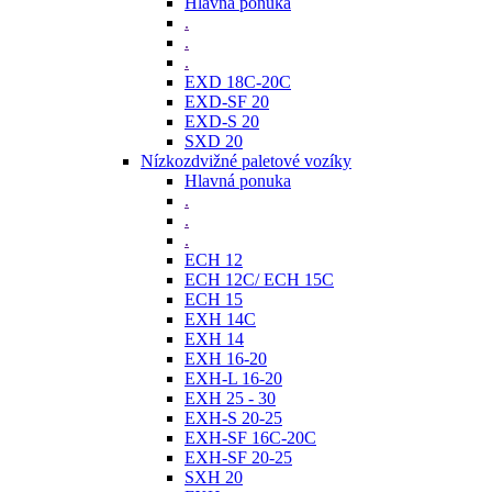
Hlavná ponuka
.
.
.
EXD 18C-20C
EXD-SF 20
EXD-S 20
SXD 20
Nízkozdvižné paletové vozíky
Hlavná ponuka
.
.
.
ECH 12
ECH 12C/ ECH 15C
ECH 15
EXH 14C
EXH 14
EXH 16-20
EXH-L 16-20
EXH 25 - 30
EXH-S 20-25
EXH-SF 16C-20C
EXH-SF 20-25
SXH 20