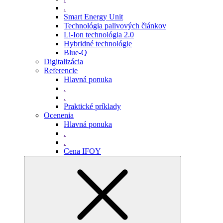
.
Smart Energy Unit
Technológia palivových článkov
Li-Ion technológia 2.0
Hybridné technológie
Blue-Q
Digitalizácia
Referencie
Hlavná ponuka
.
.
Praktické príklady
Ocenenia
Hlavná ponuka
.
.
Cena IFOY