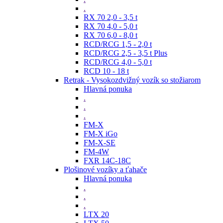
.
RX 70 2,0 - 3,5 t
RX 70 4,0 - 5,0 t
RX 70 6,0 - 8,0 t
RCD/RCG 1,5 - 2,0 t
RCD/RCG 2,5 - 3,5 t Plus
RCD/RCG 4,0 - 5,0 t
RCD 10 - 18 t
Retrak - Vysokozdvižný vozík so stožiarom
Hlavná ponuka
.
.
.
FM-X
FM-X iGo
FM-X-SE
FM-4W
FXR 14C-18C
Plošinové vozíky a ťahače
Hlavná ponuka
.
.
.
LTX 20