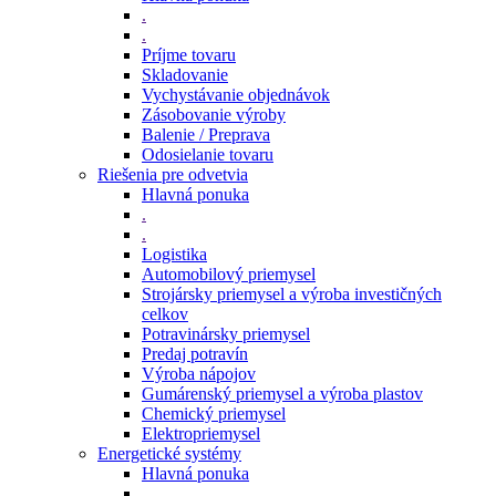
.
.
Príjme tovaru
Skladovanie
Vychystávanie objednávok
Zásobovanie výroby
Balenie / Preprava
Odosielanie tovaru
Riešenia pre odvetvia
Hlavná ponuka
.
.
Logistika
Automobilový priemysel
Strojársky priemysel a výroba investičných
celkov
Potravinársky priemysel
Predaj potravín
Výroba nápojov
Gumárenský priemysel a výroba plastov
Chemický priemysel
Elektropriemysel
Energetické systémy
Hlavná ponuka
.