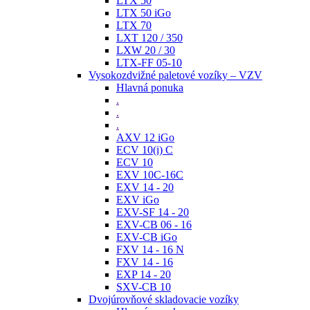
LTX 50
LTX 50 iGo
LTX 70
LXT 120 / 350
LXW 20 / 30
LTX-FF 05-10
Vysokozdvižné paletové vozíky – VZV
Hlavná ponuka
.
.
.
AXV 12 iGo
ECV 10(i) C
ECV 10
EXV 10C-16C
EXV 14 - 20
EXV iGo
EXV-SF 14 - 20
EXV-CB 06 - 16
EXV-CB iGo
FXV 14 - 16 N
FXV 14 - 16
EXP 14 - 20
SXV-CB 10
Dvojúrovňové skladovacie vozíky